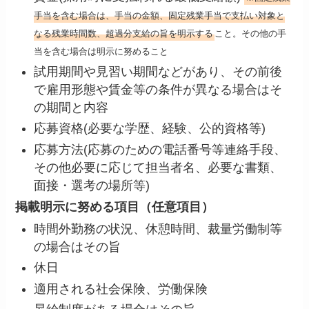
⼿当を含む場合は、⼿当の⾦額、固定残業⼿当で⽀払い対象と
なる残業時間数、超過分支給の旨を明示する
こと。その他の手
当を含む場合は明示に努めること
試⽤期間や⾒習い期間などがあり、その前後
で雇用形態や賃金等の条件が異なる場合はそ
の期間と内容
応募資格(必要な学歴、経験、公的資格等)
応募⽅法(応募のための電話番号等連絡手段、
その他必要に応じて担当者名、必要な書類、
面接・選考の場所等)
掲載明⽰に努める項⽬（任意項⽬）
時間外勤務の状況、休憩時間、裁量労働制等
の場合はその旨
休⽇
適⽤される社会保険、労働保険