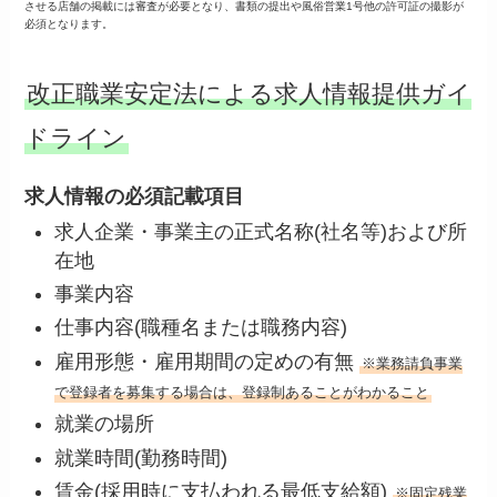
させる店舗の掲載には審査が必要となり、書類の提出や風俗営業1号他の許可証の撮影が
必須となります。
改正職業安定法による求人情報提供ガイ
ドライン
求⼈情報の必須記載項⽬
求⼈企業・事業主の正式名称(社名等)および所
在地
事業内容
仕事内容(職種名または職務内容)
雇⽤形態・雇⽤期間の定めの有無
※業務請負事業
で登録者を募集する場合は、登録制あることがわかること
就業の場所
就業時間(勤務時間)
賃⾦(採⽤時に⽀払われる最低⽀給額)
※固定残業